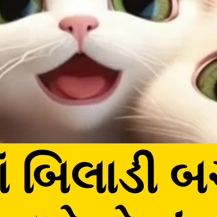
ં બિલાડી બ