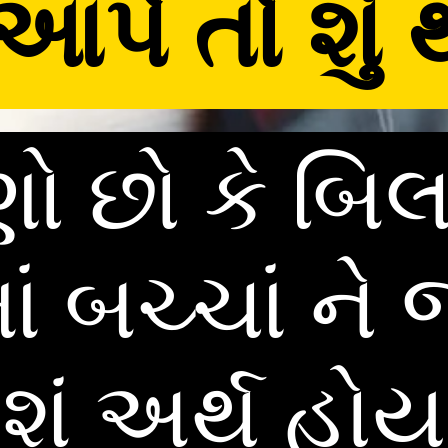
પે તો શું 
ણો છો કે બિલ
ાં બચ્ચાં ને
ો શું અર્થ હો