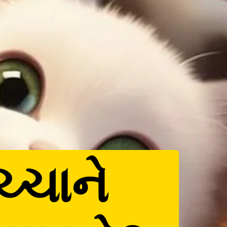
ચ્ચાને