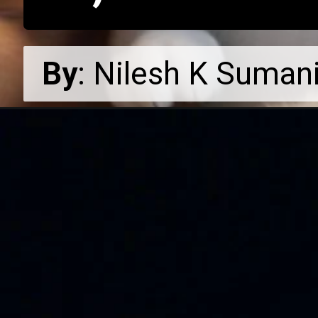
By
By
: Nilesh K Suman
: Nilesh K Suman