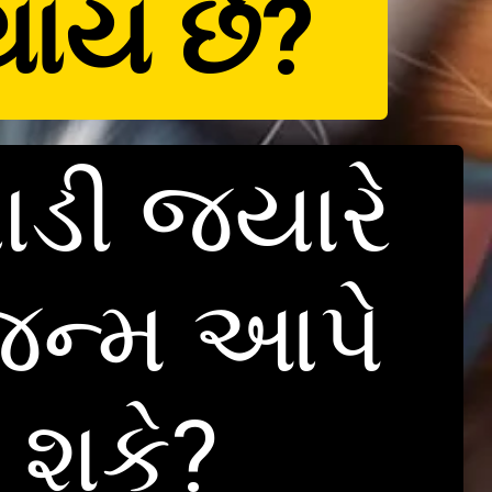
થાય છે?
ાડી જ્યારે
 જન્મ આપે
ય શકે?