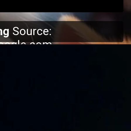
mg
Source:
oogle.com