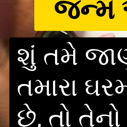
જન્મ આ
શું તમે જા
તમારા ઘરમ
છે, તો તેન