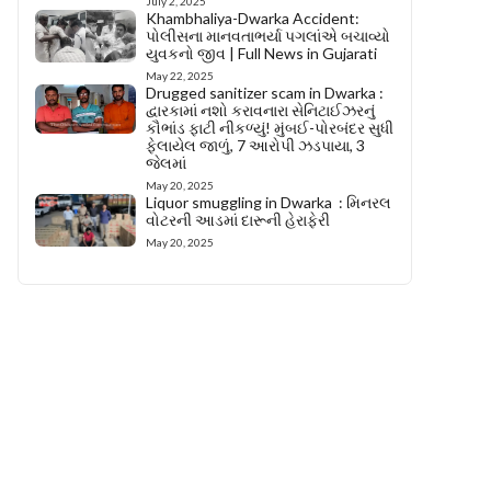
July 2, 2025
Khambhaliya-Dwarka Accident:
પોલીસના માનવતાભર્યા પગલાંએ બચાવ્યો
યુવકનો જીવ | Full News in Gujarati
May 22, 2025
Drugged sanitizer scam in Dwarka :
દ્વારકામાં નશો કરાવનારા સેનિટાઈઝરનું
કૌભાંડ ફાટી નીકળ્યું! મુંબઈ-પોરબંદર સુધી
ફેલાયેલ જાળું, 7 આરોપી ઝડપાયા, 3
જેલમાં
May 20, 2025
Liquor smuggling in Dwarka : મિનરલ
વોટરની આડમાં દારૂની હેરાફેરી
May 20, 2025