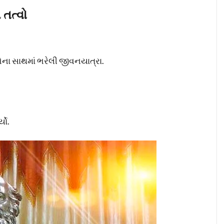
તત્વો
ના સાથમાં ભરેલી જીવનયાત્રા.
યો.