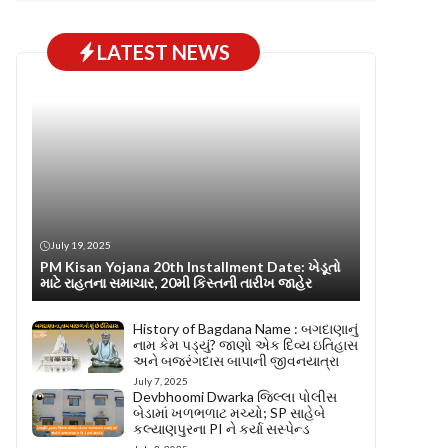
LATEST NEWS
July 19, 2025
PM Kisan Yojana 20th Installment Date: ખેડૂતો
માટે રાહતના સમાચાર, 20મી કિસ્તની તારીખ જાહેર
History of Bagdana Name : બગદાણાનું
નામ કેમ પડ્યું? જાણો એક દિવ્ય ઇતિહાસ
અને બજરંગદાસ બાપાની જીવનયાત્રા
July 7, 2025
Devbhoomi Dwarka જિલ્લા પોલીસ
બેડામાં ખળભળાટ મચ્યો; SP સાહેબે
કલ્યાણપુરના PI ને કર્યા સસ્પેન્ડ