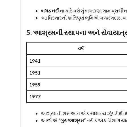
બગડ નદી
ના કાંઠે વસેલું બગદાણા ગામ પ્રાચીન
આ વિસ્તારની શાંતિપૂર્ણ ભૂમિએ બજરંગદાસ બાપ
5. આશ્રમની સ્થાપના અને સેવાયાત્ર
વર્ષ
1941
1951
1959
1977
આશ્રમની શરૂઆત એક સામાન્ય ઝૂંપડીથી 
આજે એ “
ગુરુ આશ્રમ
” તરીકે એક વિશાળ યાત્