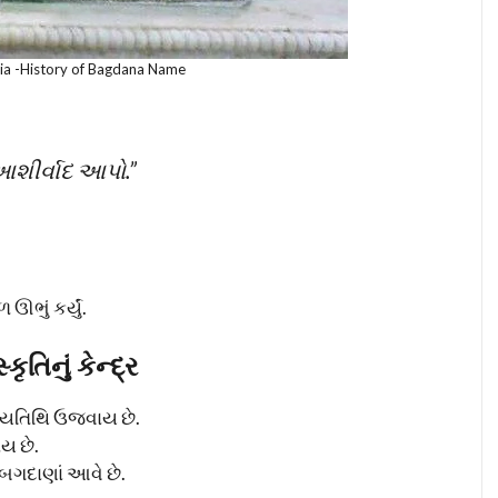
dia -History of Bagdana Name
આશીર્વાદ આપો.”
ભું કર્યું.
તિનું કેન્દ્ર
્યતિથિ ઉજવાય છે.
ય છે.
બગદાણાં આવે છે.