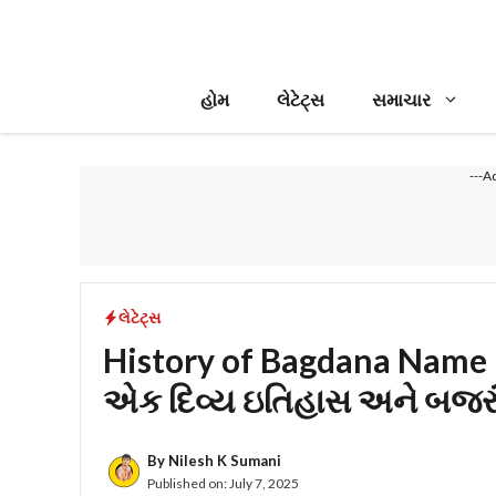
Skip
to
content
હોમ
લેટેટ્સ
સમાચાર
---A
લેટેટ્સ
History of Bagdana Name : 
એક દિવ્ય ઇતિહાસ અને બજરં
By
Nilesh K Sumani
Published on:
July 7, 2025