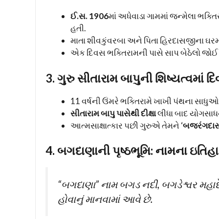
ઈ.સ. 1906
માં અધેવાડા ગામમાં જન્મેલા ભક
હતી.
માતા શીવકુંવરબા અને પિતા હિરદાસજીના ઘરમ
એક દિવસ ભક્તિરામની પાસે સાપ બેઠેલો જોઈ
3. ગુરુ સીતારામ બાપુની શિષ્યત્વમાં દિવ
11 વર્ષની ઉંમરે ભક્તિરામે ખાખી પંથના સાધુ
સીતારામ બાપુ પાસેથી દીક્ષા
લીધા બાદ યોગસાધન
આત્મસાક્ષાત્કાર પછી ગુરુએ તેમને ‘
બજરંગદા
4. બગદાણાની પૃષ્ઠભૂમિ: નામના ઇતિહ
“બગદાણા” નામ બગડ નદી, બગડેશ્વર મહા
હોવાનું માનવામાં આવે છે.