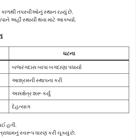
 કાળથી તપસ્વીઓનું સ્થાન રહ્યું છે.
ાને અહીં સ્થાયી થવા માટે આકર્ષ્યા.
ા
ઘટના
બજરંગદાસ બાપા બગદાણા પધાર્યા
આશ્રમની સ્થાપના કરી
અન્નક્ષેત્ર શરૂ કર્યું
દેહત્યાગ
થઈ હતી.
રાધામનું સ્વરૂપ ધારણ કરી ચૂક્યું છે.