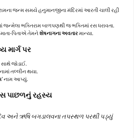
્તિરામના જન્મ સમયે હનુમાનજીના મંદિરમાં આરતી ચાલી રહી
ાં જન્મેલા ભક્તિરામ બાળપણથી જ ભક્તિમાં રસ ધરાવતા.
 માતા-પિતાએ તેમને
શેષનાગના અવતાર
માન્યા.
્ય માર્ગ પર
ઓ સાથે જોડાઈ.
ામાં તલ્લીન થયા.
સ
’ નામ આપ્યું.
ાસ પાછળનું રહસ્ય
દેવ અને ઋષિ બગડાલવના તપસ્થળ પરથી પડ્યું