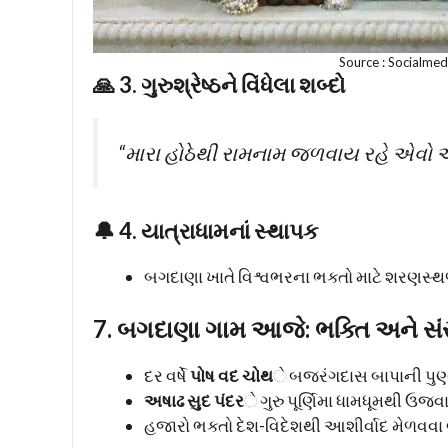
Source : Socialme
🙏 3. ગુરુશ્રેષ્ઠને વિંધેલા શબ્દો
“મારા હોઠેથી રામનામ જળવાય રહે એવો 
🔔 4. યાત્રાધામનાં સ્થાપક
બગદાણા ખાતે વિશ્વભરના ભક્તો માટે શરણસ્થળ ઊ
7. બગદાણા ગામ આજે: ભક્તિ અને સંસ્કૃ
દર વર્ષે
પોષ વદ ચોથ
ે બજરંગદાસ બાપાની પુણ
અષાઢ સુદ પંદર
ે ગુરુ પૂર્ણિમા ધામધૂમથી ઉજવા
હજારો ભક્તો દેશ-વિદેશથી આશીર્વાદ મેળવવા 