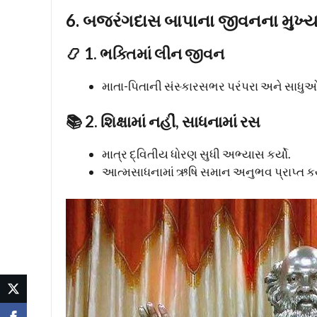
6. બજરંગદાસ બાપાના જીવનના મુખ્ય 
📿 1. ભક્તિમાં લીન જીવન
માતા-પિતાની સંસ્કારસભર પરંપરા અને સાધુઓ
📚 2. શિક્ષામાં નહીં, સાધનામાં રસ
માત્ર દ્વિતીય ધોરણ સુધી અભ્યાસ કર્યો.
આત્મસાધનામાં ઋષિ સમાન અનુભવ પ્રાપ્ત કર્