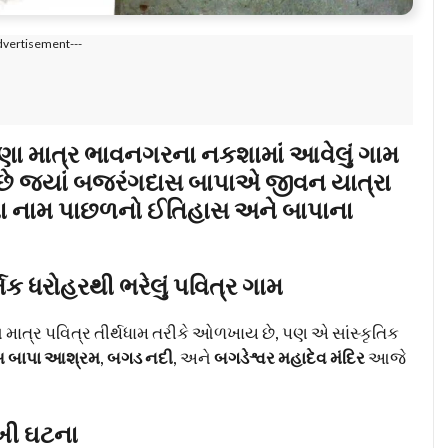
dvertisement---
ણા માત્ર ભાવનગરના નકશામાં આવેલું ગામ
 છે જ્યાં બજરંગદાસ બાપાએ જીવન યાત્રા
ા નામ પાછળનો ઈતિહાસ અને બાપાના
્મિક ધરોહરથી ભરેલું પવિત્ર ગામ
 માત્ર પવિત્ર તીર્થધામ તરીકે ઓળખાય છે, પણ એ સાંસ્કૃતિક
 બાપા આશ્રમ
,
બગડ નદી
, અને
બગડેશ્વર મહાદેવ મંદિર
આજે
ખી ઘટના