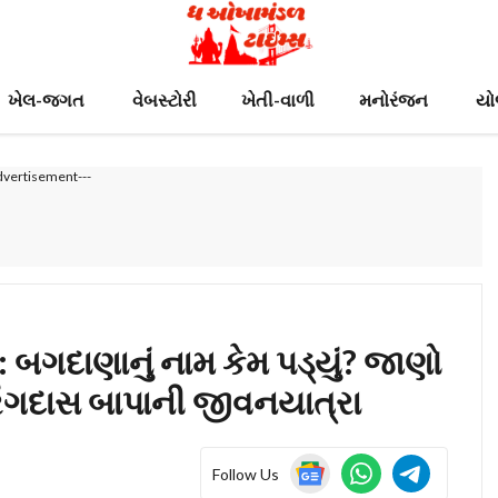
ખેલ-જગત
વેબસ્ટોરી
ખેતી-વાળી
મનોરંજન
યો
dvertisement---
બગદાણાનું નામ કેમ પડ્યું? જાણો
ગદાસ બાપાની જીવનયાત્રા
Follow Us