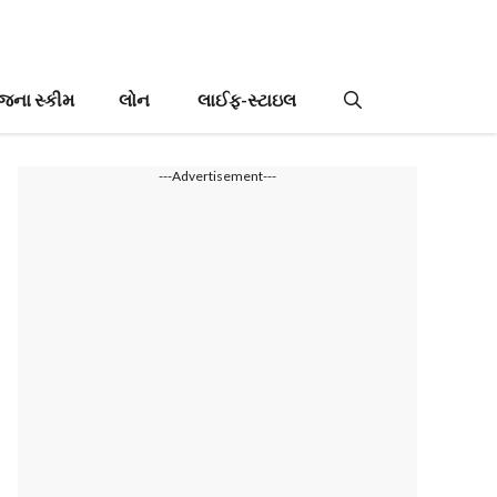
જના સ્કીમ
લોન
લાઈફ-સ્ટાઇલ
---Advertisement---