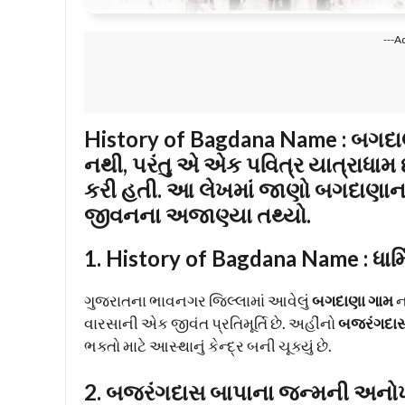
---A
History of Bagdana Name
: બગદા
નથી, પરંતુ એ એક પવિત્ર યાત્રાધામ
કરી હતી. આ લેખમાં જાણો બગદાણાન
જીવનના અજાણ્યા તથ્યો.
1.
History of Bagdana Name
: ધાર
ગુજરાતના ભાવનગર જિલ્લામાં આવેલું
બગદાણા ગામ
ન
વારસાની એક જીવંત પ્રતિમૂર્તિ છે. અહીંનો
બજરંગદાસ
ભક્તો માટે આસ્થાનું કેન્દ્ર બની ચૂક્યું છે.
2. બજરંગદાસ બાપાના જન્મની અનો