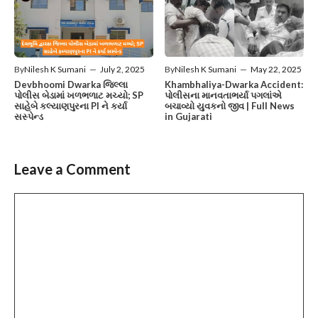
By
Nilesh K Sumani
—
May 22, 2025
By
Nilesh K Sumani
—
July 2, 2025
Khambhaliya-Dwarka Accident:
Devbhoomi Dwarka જિલ્લા
પોલીસના માનવતાભર્યા પગલાંએ
પોલીસ બેડામાં ખળભળાટ મચ્યો; SP
બચાવ્યો યુવકનો જીવ | Full News
સાહેબે કલ્યાણપુરના PI ને કર્યા
in Gujarati
સસ્પેન્ડ
Leave a Comment
C
o
m
m
e
n
t