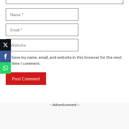
N
a
m
E
e
m
a
W
i
e
l
b
Save my name, email, and website in this browser for the next
s
time I comment.
i
t
e
---Advertisement---