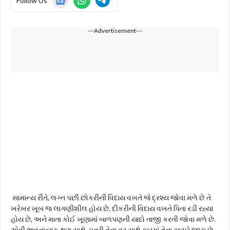
Follow Us
---Advertisement---
સામાન્ય રીતે, લગ્ન પછી છોકરીની વિદાય વખતે જે દ્રશ્ય જોવા મળે છે તે
ખરેખર ખૂબ જ લાગણીશીલ હોય છે. દીકરીની વિદાય વખતે પિતા રડી રહ્યા
હોય છે, અને માતા કોઈ ખૂણામાં બાળપણની યાદો તાજી કરતી જોવા મળે છે.
એવી ભાવનાત્મક ક્ષણ સાથે, પુત્રી તેના વર સાથે કારમાં તેના સાસરે જાય છે