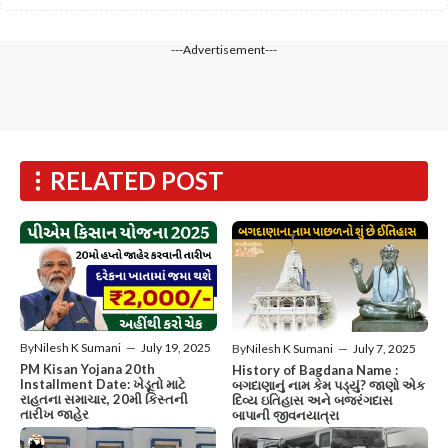
---Advertisement---
RELATED POST
By
Nilesh K Sumani
—
July 19, 2025
By
Nilesh K Sumani
—
July 7, 2025
PM Kisan Yojana 20th
History of Bagdana Name :
Installment Date: ખેડૂતો માટે
બગદાણાનું નામ કેમ પડ્યું? જાણો એક
રાહતના સમાચાર, 20મી કિસ્તની
દિવ્ય ઇતિહાસ અને બજરંગદાસ
તારીખ જાહેર
બાપાની જીવનયાત્રા