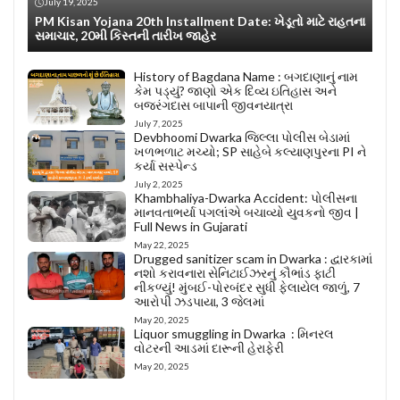
July 19, 2025
PM Kisan Yojana 20th Installment Date: ખેડૂતો માટે રાહતના
સમાચાર, 20મી કિસ્તની તારીખ જાહેર
History of Bagdana Name : બગદાણાનું નામ
કેમ પડ્યું? જાણો એક દિવ્ય ઇતિહાસ અને
બજરંગદાસ બાપાની જીવનયાત્રા
July 7, 2025
Devbhoomi Dwarka જિલ્લા પોલીસ બેડામાં
ખળભળાટ મચ્યો; SP સાહેબે કલ્યાણપુરના PI ને
કર્યા સસ્પેન્ડ
July 2, 2025
Khambhaliya-Dwarka Accident: પોલીસના
માનવતાભર્યા પગલાંએ બચાવ્યો યુવકનો જીવ |
Full News in Gujarati
May 22, 2025
Drugged sanitizer scam in Dwarka : દ્વારકામાં
નશો કરાવનારા સેનિટાઈઝરનું કૌભાંડ ફાટી
નીકળ્યું! મુંબઈ-પોરબંદર સુધી ફેલાયેલ જાળું, 7
આરોપી ઝડપાયા, 3 જેલમાં
May 20, 2025
Liquor smuggling in Dwarka : મિનરલ
વોટરની આડમાં દારૂની હેરાફેરી
May 20, 2025