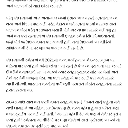
અને પાછળ મીઠી યાદો છોડી જાય છે.
પરંતુ કોલકાતામાં એક અનોખા લગ્નમાં દ્રશ્ય અલગ હતું. યુવતીના લગ્ન
થયા અને વિદાય પણ થઈ. પરંતુ વિદાય વખતે યુવતી કારમાં વરરાજા સાથે
પાછળ ન બેઠી પરંતુ વરરાજાને બેસાડી પોતે કાર ચલાવી સાસરે ગઈ. જી હા,
અમે વાત કરી રહ્યા છીએ કોલકાતાની દુલ્હન સ્નેહા સિંઘી ઉપાધ્યાયની.
જેણે પોતે જ વિદાય વખતે કાર ચલાવી હતી. તેની વિદાયનો આ વીડિયો
સોશિયલ મીડિયા પર ખૂબ જ વાયરલ થઈ રહ્યો છે.
કોલકાતાની સ્નેહાએ વર્ષ 2021માં લગ્ન કર્યા હતા અને ઇન્સ્ટાગ્રામ પર
વીડિયો શેર કર્યો હતો. જેમાં જોવા મળી રહ્યું છે કે લગ્ન પૂરા થયા બાદ જ્યારે
દીકરીને વળાવવાનો સમય આવ્યો ત્યારે સ્નેહા ડ્રાઇવર સીટ પર બેસી અને
તેનો વર તેની બાજુમાં બેઠો. આ પછી સ્નેહાએ કાર સ્ટાર્ટ કરી અને સાસરે
ચાલી નીકળી. ભારતીય લગ્નોની વર્ષો જૂની પરંપરાને તોડીને સ્નેહા તેના સાસરે
હસતા હસતા ગઇ.
ટાઈમ્સ નાઉ સાથે વાત કરતી વખતે સ્નેહાએ કહ્યું- “તમને સાચું કહું તો મને
નથી લાગતું કે આ મહિલા સશક્તિકરણ છે. લગ્ન પહેલા હું મારા પતિને ઘણી
વખત ડ્રાઈવ પર લઈ ગઈ હતી. “અમારી પહેલી ડેટ એ પણ, મેં તેને ઘરે ડ્રોપ
કર્યો હતો.” સ્નેહાના આ વીડિયો પર ઘણા લોકોએ સારો પ્રતિસાદ આપ્યો તો
કોઇએ નકારાત્મક પ્રતિસાદ પણ આપ્યો.